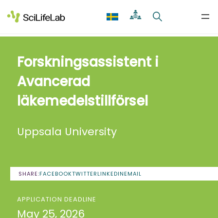
Skip
to
content
Forskningsassistent i
Avancerad
läkemedelstillförsel
Uppsala University
SHARE:
FACEBOOK
TWITTER
LINKEDIN
EMAIL
APPLICATION DEADLINE
May 25, 2026