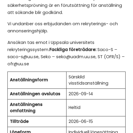
säkerhetsprövning är en förutsättning för anställning
att sökande blir godkänd.
Vi undanber oss erbjudanden om rekryterings- och
annonseringshjälp.
Ansökan tas emot i Uppsala universitets
rekryteringssystem.
Fackliga företrädare:
Saco-S –
saco-s@uu.se, Seko – seko@uadm.uu.se, ST (OFR/S) –
ofr@uu.se
Särskild
Anställningsform
visstidsanställning
Anställningen avslutas
2026-09-14
Anställningens
Heltid
omfattning
Tillträde
2026-06-15
Löneform
Individuell lönesättning