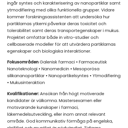
ingår syntes och karakterisering av nanopartiklar samt
ytmodifiering med olika funktionella grupper. Vidare
kommer forskningsassistenten att undersöka hur
partiklarnas ytkemi påverkar deras toxicitet och
tolerabilitet samt deras transportegenskaper i mukus.
Projektet omfattar både in vitro-studier och
cellbaserade modeller för att utvärdera partiklarnas
egenskaper och biologiska interaktioner.
Fokusområden
Galenisk farmaci • Farmaceutisk
Nanoteknologi • Nanomedicin • Mesoporösa
silikananopartiklar • Nanopartikelsyntes • Ytmodifiering
• Mukusinteraktion
Kvalifikationer:
Ansökan från högt motiverade
kandidater är välkomna. Mastersexamen eller
motsvarande kunskaper i farmaci,
läkemedelsutveckling, eller inom annat relevant
område. God kommunikativ förmåga på engelska,
skriftligt och muntligt är nödvändigt. Tidigare