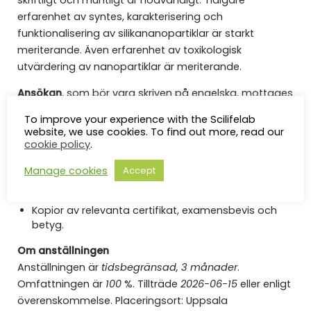
erfarenhet av syntes, karakterisering och
funktionalisering av silikananopartiklar är starkt
meriterande. Även erfarenhet av toxikologisk
utvärdering av nanopartiklar är meriterande.
Ansökan
, som bör vara skriven på engelska, mottages
via Uppsala universitets ansökningsportal och
To improve your experience with the Scilifelab
förväntas innehålla:
website, we use cookies. To find out more, read our
cookie policy
.
ett personligt brev där sökanden beskriver sina
kvalifikationer och intresse för tjänsten,
Manage cookies
Accept
CV med kontaktuppgifter till minst två
referenspersoner (telefon och e-post),
Kopior av relevanta certifikat, examensbevis och
betyg.
O
m anställningen
Anställningen är
tidsbegränsad,
3 månader
.
Omfattningen är
100
%. Tillträde
2026-06-15
eller
enligt
överenskommelse. Placeringsort: Uppsala