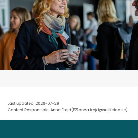
Last updated: 2026-07-29
Content Responsible: Anna Frejd(
anna.frejd@scilifelab.se
)