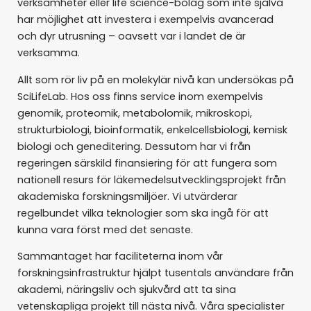
verksamheter eller life science-bolag som inte själva
har möjlighet att investera i exempelvis avancerad
och dyr utrusning – oavsett var i landet de är
verksamma.
Allt som rör liv på en molekylär nivå kan undersökas på
SciLifeLab. Hos oss finns service inom exempelvis
genomik, proteomik, metabolomik, mikroskopi,
strukturbiologi, bioinformatik, enkelcellsbiologi, kemisk
biologi och geneditering. Dessutom har vi från
regeringen särskild finansiering för att fungera som
nationell resurs för läkemedelsutvecklingsprojekt från
akademiska forskningsmiljöer. Vi utvärderar
regelbundet vilka teknologier som ska ingå för att
kunna vara först med det senaste.
Sammantaget har faciliteterna inom vår
forskningsinfrastruktur hjälpt tusentals användare från
akademi, näringsliv och sjukvård att ta sina
vetenskapliga projekt till nästa nivå. Våra specialister