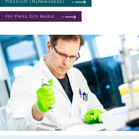
Pressrum (MyNewsdesk)
För Press Och Media