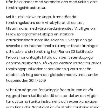
från hela landet med varandra och med SciLifeLab:s
forskningsinfrastruktur.
SciLifeLab Fellows är unga, framstående
forskningsledare som vi rekryterat till centret
tillsammans med våra värduniversitet. Vi vill genom
fellowsprogrammet skapa en starkare
attraktionskraft inom life science i Sverige och ge
svenska och internationella talanger förutsättningar
att etablera sin forskning här. Fler än 30 SciLifeLab
Fellows har antagits hittills och den vetenskapliga
genomslagskraften, så kallad
citation factor
, för deras
forskningspublikationer har visat sig vara mer än
dubbelt så hög som det globala medelvärdet under
tidsperioden 2014-2019.
Vi brukar säga att forskningsinfrastrukturen är vår
ryggrad inom SciLifeLab, då en stor del av det vi gör
tar avstamp i unika instrument och expertkunskaper
som finns där. Samtidigt är vår starka forskningsmiljö