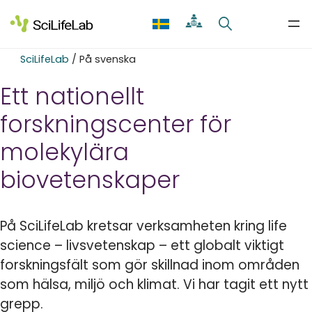
Skip
to
content
SciLifeLab
/
På svenska
Ett nationellt
forskningscenter för
molekylära
biovetenskaper
På SciLifeLab kretsar verksamheten kring life
science – livsvetenskap – ett globalt viktigt
forskningsfält som gör skillnad inom områden
som hälsa, miljö och klimat. Vi har tagit ett nytt
grepp.