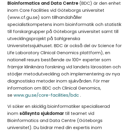
Bioinformatics and Data Centre
(BDC) är den enhet
inom Core Facilities vid Göteborgs universitet
(www.cf.gu.se) som tillhandahåller
specialistkompetens inom bioinformatik och statistik
till forskargrupper på Göteborgs universitet samt till
utvecklingsprojekt på Sahlgrenska
Universitetssjukhuset. BDC är också del av Science for
Life Laboratory Clinical Genomics plattform), en
nationell resurs bestående av 100+ experter som
främjar kliniknära forskning vid landets lärosäten och
stödjer metodutveckling och implementering av nya
diagnostiska metoder inom sjukvården. För mer
information om BDC och Clinical Genomics,
se
www.gu.se/core-facilities/bdc
.
Vi söker en skicklig bioinformatiker specialiserad
inom
sällsynta sjukdomar
till teamet vid
Bioinformatics and Data Centre (Göteborgs
universitet). Du bidrar med din expertis inom