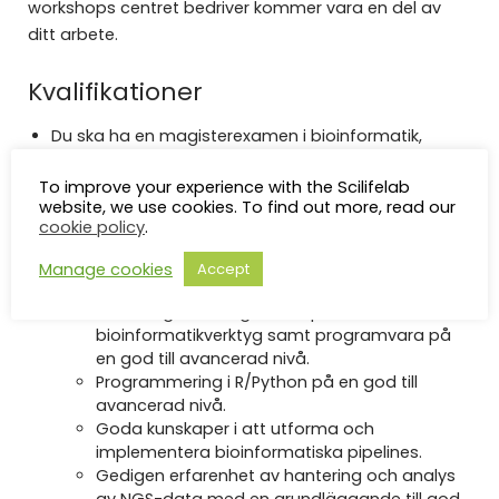
workshops centret bedriver kommer vara en del av
ditt arbete.
Kvalifikationer
Du ska ha en magisterexamen i bioinformatik,
molekylärbiologi eller motsvarande.
To improve your experience with the Scilifelab
Nödvändigt för rollen:
website, we use cookies. To find out more, read our
cookie policy
.
Minst två års erfarenhet av att arbeta i en
forskningsinfrastruktur med bioinformatik, genomik
Manage cookies
Accept
och tolkning av storskalig NGS-data. Detta innebär:
Hantering av vanliga och specialiserade
bioinformatikverktyg samt programvara på
en god till avancerad nivå.
Programmering i R/Python på en god till
avancerad nivå.
Goda kunskaper i att utforma och
implementera bioinformatiska pipelines.
Gedigen erfarenhet av hantering och analys
av NGS-data med en grundläggande till god