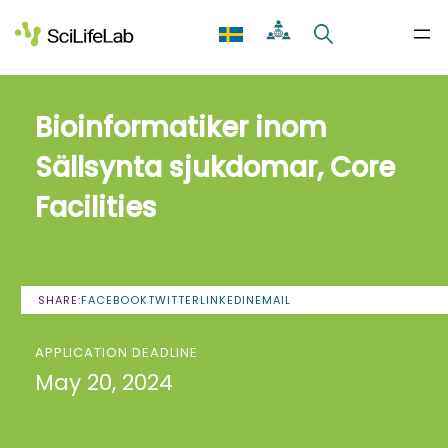
Skip
to
content
Bioinformatiker inom
Sällsynta sjukdomar, Core
Facilities
SHARE:
FACEBOOK
TWITTER
LINKEDIN
EMAIL
APPLICATION DEADLINE
May 20, 2024