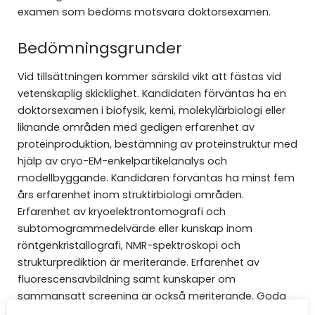
examen som bedöms motsvara doktorsexamen.
Bedömningsgrunder
Vid tillsättningen kommer särskild vikt att fästas vid
vetenskaplig skicklighet. Kandidaten förväntas ha en
doktorsexamen i biofysik, kemi, molekylärbiologi eller
liknande områden med gedigen erfarenhet av
proteinproduktion, bestämning av proteinstruktur med
hjälp av cryo-EM-enkelpartikelanalys och
modellbyggande. Kandidaren förväntas ha minst fem
års erfarenhet inom struktirbiologi områden.
Erfarenhet av kryoelektrontomografi och
subtomogrammedelvärde eller kunskap inom
röntgenkristallografi, NMR-spektroskopi och
strukturprediktion är meriterande. Erfarenhet av
fluorescensavbildning samt kunskaper om
sammansatt screening är också meriterande. Goda
kommunikationsförmåga på engelska, i både tal och