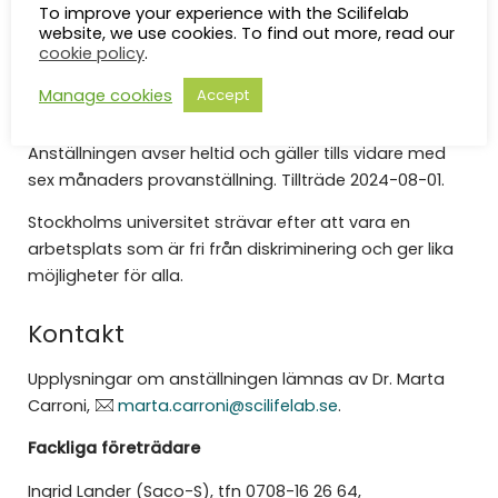
To improve your experience with the Scilifelab
skrift krävs. Stor vikt kommer att läggas vid personlig
website, we use cookies. To find out more, read our
lämplighet.
cookie policy
.
Manage cookies
Accept
Anställningsvillkor
Anställningen avser heltid och gäller tills vidare med
sex månaders provanställning. Tillträde 2024-08-01.
Stockholms universitet strävar efter att vara en
arbetsplats som är fri från diskriminering och ger lika
möjligheter för alla.
Kontakt
Upplysningar om anställningen lämnas av Dr. Marta
Carroni,
marta.carroni@scilifelab.se
.
Fackliga företrädare
Ingrid Lander (Saco-S), tfn 0708-16 26 64,