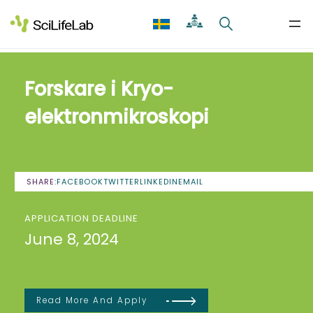
Skip
to
content
Forskare i Kryo-
elektronmikroskopi
SHARE:
FACEBOOK
TWITTER
LINKEDIN
EMAIL
APPLICATION DEADLINE
June 8, 2024
Read More And Apply