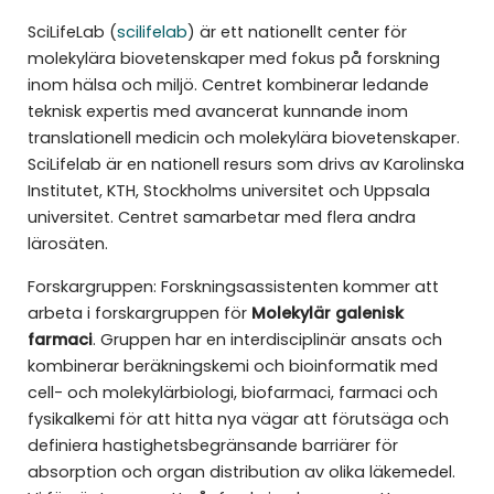
SciLifeLab (
scilifelab
) är ett nationellt center för
molekylära biovetenskaper med fokus på forskning
inom hälsa och miljö. Centret kombinerar ledande
teknisk expertis med avancerat kunnande inom
translationell medicin och molekylära biovetenskaper.
SciLifelab är en nationell resurs som drivs av Karolinska
Institutet, KTH, Stockholms universitet och Uppsala
universitet. Centret samarbetar med flera andra
lärosäten.
Forskargruppen: Forskningsassistenten kommer att
arbeta i forskargruppen för
Molekylär galenisk
farmaci
. Gruppen har en interdisciplinär ansats och
kombinerar beräkningskemi och bioinformatik med
cell- och molekylärbiologi, biofarmaci, farmaci och
fysikalkemi för att hitta nya vägar att förutsäga och
definiera hastighetsbegränsande barriärer för
absorption och organ distribution av olika läkemedel.