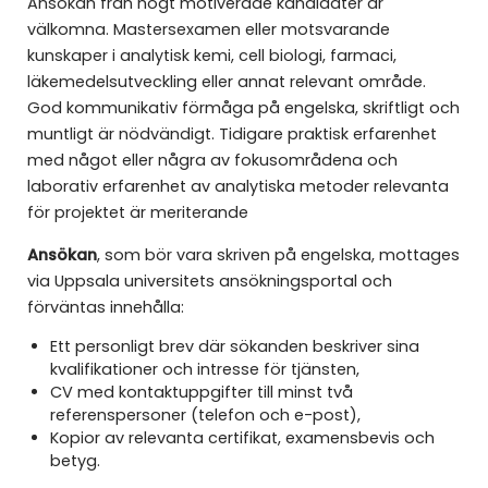
Ansökan från högt motiverade kandidater är
välkomna. Mastersexamen eller motsvarande
kunskaper i analytisk kemi, cell biologi, farmaci,
läkemedelsutveckling eller annat relevant område.
God kommunikativ förmåga på engelska, skriftligt och
muntligt är nödvändigt. Tidigare praktisk erfarenhet
med något eller några av fokusområdena och
laborativ erfarenhet av analytiska metoder relevanta
för projektet är meriterande
Ansökan
, som bör vara skriven på engelska, mottages
via Uppsala universitets ansökningsportal och
förväntas innehålla:
Ett personligt brev där sökanden beskriver sina
kvalifikationer och intresse för tjänsten,
CV med kontaktuppgifter till minst två
referenspersoner (telefon och e-post),
Kopior av relevanta certifikat, examensbevis och
betyg.