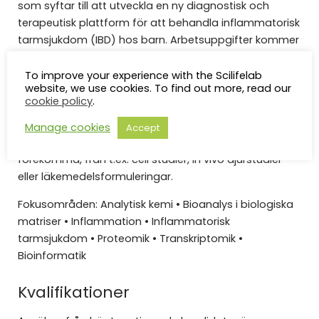
som syftar till att utveckla en ny diagnostisk och
terapeutisk plattform för att behandla inflammatorisk
tarmsjukdom (IBD) hos barn. Arbetsuppgifter kommer
att innefatta analytisk provförberedelse av
patientprover (tarmbiopsier, serum och avföring)
To improve your experience with the Scilifelab
website, we use cookies. To find out more, read our
enligt redan utvecklade protokoll för efterföljande
cookie policy
.
analys med vätskekromatografi kopplad till
masspektrometri och rapportering av analyserna.
Manage cookies
Accept
Även analyser av andra typer av provmaterial kan
förekomma, från t.ex. cell studier, in vivo djurstudier
eller läkemedelsformuleringar.
Fokusområden:
Analytisk kemi • Bioanalys i biologiska
matriser • Inflammation • Inflammatorisk
tarmsjukdom • Proteomik • Transkriptomik •
Bioinformatik
Kvalifikationer