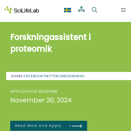
Skip
to
content
Forskningassistent i
proteomik
SHARE:
FACEBOOK
TWITTER
LINKEDIN
EMAIL
APPLICATION DEADLINE
November 20, 2024
Read More And Apply