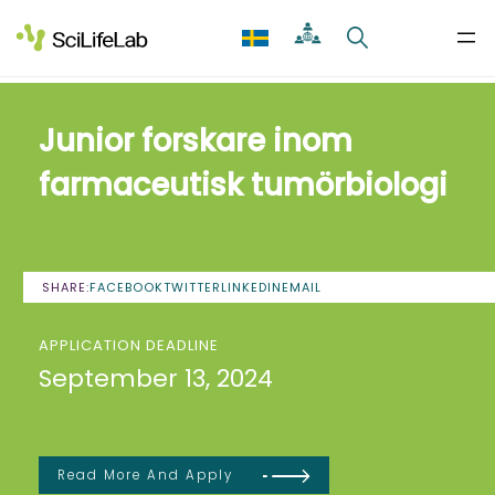
Skip
to
content
Junior forskare inom
farmaceutisk tumörbiologi
SHARE:
FACEBOOK
TWITTER
LINKEDIN
EMAIL
APPLICATION DEADLINE
September 13, 2024
Read More And Apply