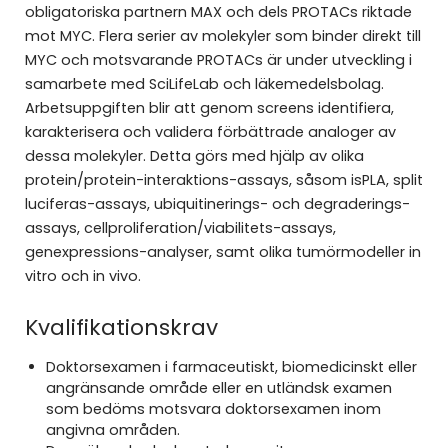
obligatoriska partnern MAX och dels PROTACs riktade
mot MYC. Flera serier av molekyler som binder direkt till
MYC och motsvarande PROTACs är under utveckling i
samarbete med SciLifeLab och läkemedelsbolag.
Arbetsuppgiften blir att genom screens identifiera,
karakterisera och validera förbättrade analoger av
dessa molekyler. Detta görs med hjälp av olika
protein/protein-interaktions-assays, såsom isPLA, split
luciferas-assays, ubiquitinerings- och degraderings-
assays, cellproliferation/viabilitets-assays,
genexpressions-analyser, samt olika tumörmodeller in
vitro och in vivo.
Kvalifikationskrav
Doktorsexamen i farmaceutiskt, biomedicinskt eller
angränsande område eller en utländsk examen
som bedöms motsvara doktorsexamen inom
angivna områden.