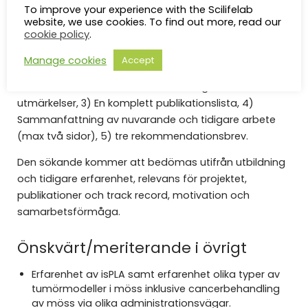
To improve your experience with the Scilifelab
krav.
website, we use cookies. To find out more, read our
cookie policy
.
Ansökan bör innehålla 1) ett personligt brev med
beskrivning av forskningsintresse, 2) CV inkluderande
Manage cookies
Accept
utbildning, examina, tidigare akademiska befattningar,
akademisk titel, nuvarande befattning, akademiska
utmärkelser, 3) En komplett publikationslista, 4)
Sammanfattning av nuvarande och tidigare arbete
(max två sidor), 5) tre rekommendationsbrev.
Den sökande kommer att bedömas utifrån utbildning
och tidigare erfarenhet, relevans för projektet,
publikationer och track record, motivation och
samarbetsförmåga.
Önskvärt/meriterande i övrigt
Erfarenhet av isPLA samt erfarenhet olika typer av
tumörmodeller i möss inklusive cancerbehandling
av möss via olika administrationsvägar.