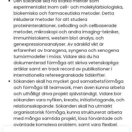
Den sökande ska ha starka meriter som
experimentalist inom cell- och molekylärbiologiska,
biokemiska och farmaceutiska metoder. Detta
inkluderar metoder för att studera
proteininteraktioner, cellodling och cellbaserade
metoder, mikroskopi och andra imaging-tekniker,
immunhistokemi, western blot analys, och
genexpressionsanalyser. Av särskild vikt är
erfarenhet av transgena, syngena och xenogena
tumörmodeller i möss. Vidare ska du ha
dokumenterad förmåga att skriva vetenskapliga
artiklar samt en track record av publikationer i
internationella refereegranskade tidskrifter.
Sökanden skall ha mycket god samarbetsförmåga
och förmåga till teamwork, men även kunna arbeta
och uthålligt driva projekt självständigt. Vidare bör
sökanden vara nyfiken, kreativ, initiativtagande, och
relationsskapande. Sökanden skall ha utmärkt
organisatorisk förmåga, kunna strukturerat arbeta
med många samtida projekt, lösa förväntade och
oväntade komplexa problem, samt vara flexibel.
Utmärkta kunskaper i engelskt tal och skrift är ett