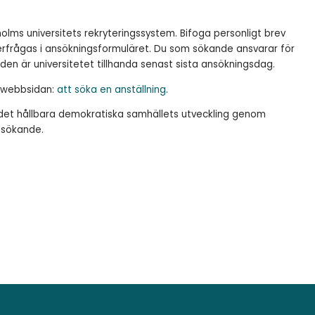
olms universitets rekryteringssystem. Bifoga personligt brev
rfrågas i ansökningsformuläret. Du som sökande ansvarar för
den är universitetet tillhanda senast sista ansökningsdag.
å webbsidan:
att söka en anställning
.
ll det hållbara demokratiska samhällets utveckling genom
ssökande.