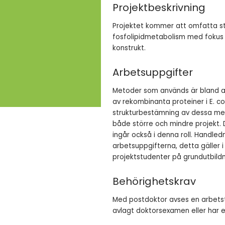
Projektbeskrivning
Projektet kommer att omfatta st
fosfolipidmetabolism med fokus p
konstrukt.
Arbetsuppgifter
Metoder som används är bland ann
av rekombinanta proteiner i E. c
strukturbestämning av dessa med 
både större och mindre projekt.
ingår också i denna roll. Handle
arbetsuppgifterna, detta gäller
projektstudenter på grundutbildn
Behörighetskrav
Med postdoktor avses en arbetst
avlagt doktorsexamen eller har