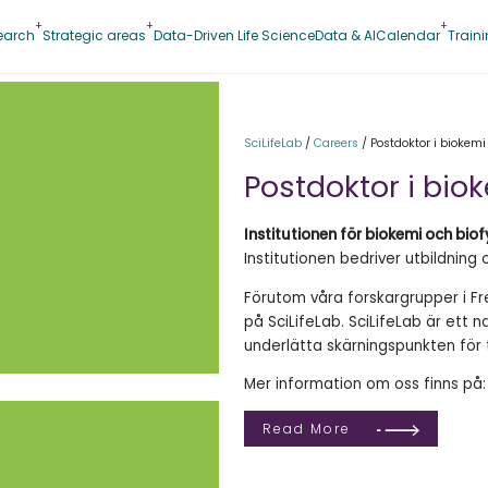
earch
Strategic areas
Data-Driven Life Science
Data & AI
Calendar
Train
SciLifeLab
/
Careers
/
Postdoktor i biokemi
Postdoktor i bio
Institutionen för biokemi och biof
Institutionen bedriver utbildning 
Förutom våra forskargrupper i Fre
på SciLifeLab. SciLifeLab är ett
underlätta skärningspunkten för 
Mer information om oss finns på
Read More