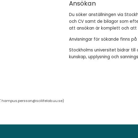
Ansökan
Du söker anställningen via Stockh
och CV samt de bilagor som efte
att ansökan är komplett och att 
Anvisningar för sökande finns p
Stockholms universitet bidrar ti
kunskap, upplysning och sanning
hampus.persson@scilifelab.uu.se
)