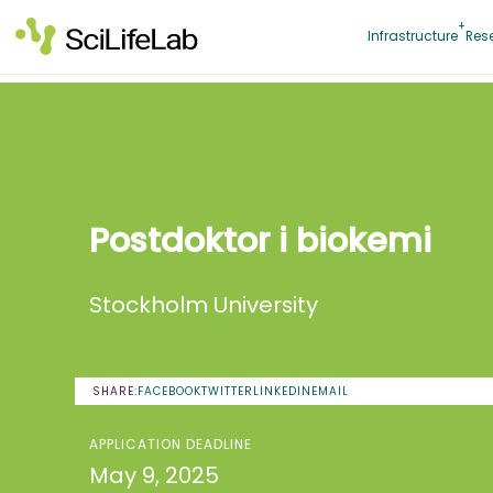
Skip
to
Infrastructure
Res
content
Postdoktor i biokemi
Stockholm University
SHARE:
FACEBOOK
TWITTER
LINKEDIN
EMAIL
APPLICATION DEADLINE
May 9, 2025