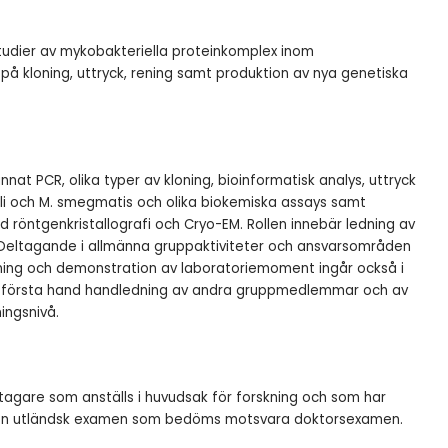
udier av mykobakteriella proteinkomplex inom
å kloning, uttryck, rening samt produktion av nya genetiska
at PCR, olika typer av kloning, bioinformatisk analys, uttryck
oli och M. smegmatis och olika biokemiska assays samt
röntgenkristallografi och Cryo-EM. Rollen innebär ledning av
 Deltagande i allmänna gruppaktiviteter och ansvarsområden
dning och demonstration av laboratoriemoment ingår också i
 i första hand handledning av andra gruppmedlemmar och av
ingsnivå.
agare som anställs i huvudsak för forskning och som har
 en utländsk examen som bedöms motsvara doktorsexamen.