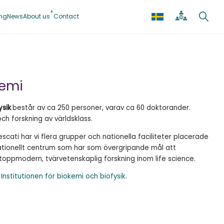
ing
News
About us
Contact
kemi
ysik
består av ca 250 personer, varav ca 60 doktorander.
och forskning av världsklass.
scati har vi flera grupper och nationella faciliteter placerade
 nationellt centrum som har som övergripande mål att
toppmodern, tvärvetenskaplig forskning inom life science.
:
Institutionen för biokemi och biofysik
.