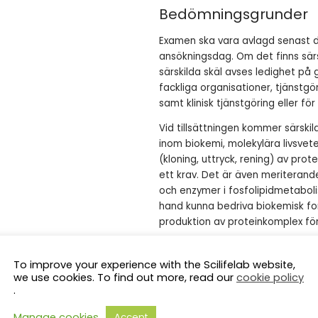
Bedömningsgrunder
Examen ska vara avlagd senast då
ansökningsdag. Om det finns särs
särskilda skäl avses ledighet på
fackliga organisationer, tjänstgö
samt klinisk tjänstgöring eller 
Vid tillsättningen kommer särskil
inom biokemi, molekylära livsvet
(kloning, uttryck, rening) av pro
ett krav. Det är även meriteran
och enzymer i fosfolipidmetabolis
hand kunna bedriva biokemisk fo
produktion av proteinkomplex för 
God förmåga att uttrycka sig såvä
ansvarstagande och problemlösnin
To improve your experience with the Scilifelab website,
we use cookies. To find out more, read our
cookie policy
ställer höga krav på flexibilit
.
handleda studenter, är det vikti
ordningssinne och stor noggrannh
Manage cookies
Accept