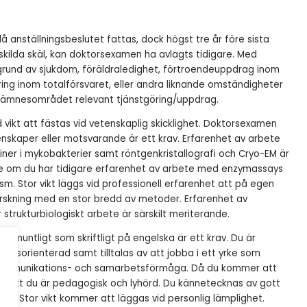
 anställningsbeslutet fattas, dock högst tre år före sista
kilda skäl, kan doktorsexamen ha avlagts tidigare. Med
 grund av sjukdom, föräldraledighet, förtroendeuppdrag inom
ring inom totalförsvaret, eller andra liknande omständigheter
för ämnesområdet relevant tjänstgöring/uppdrag.
d vikt att fästas vid vetenskaplig skicklighet. Doktorsexamen
enskaper eller motsvarande är ett krav. Erfarenhet av arbete
teiner i mykobakterier samt röntgenkristallografi och Cryo-EM är
de om du har tidigare erfarenhet av arbete med enzymassays
m. Stor vikt läggs vid professionell erfarenhet att på egen
rskning med en stor bredd av metoder. Erfarenhet av
strukturbiologiskt arbete är särskilt meriterande.
l muntligt som skriftligt på engelska är ett krav. Du är
gsorienterad samt tilltalas av att jobba i ett yrke som
et, kommunikations- och samarbetsförmåga. Då du kommer att
gt att du är pedagogisk och lyhörd. Du kännetecknas av gott
et. Stor vikt kommer att läggas vid personlig lämplighet.