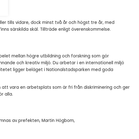
ler tills vidare, dock minst två år och högst tre år, med
finns särskilda skäl. Tillträde enligt överenskommelse.
pelet mellan högre utbildning och forskning som gör
nnande och kreativ miljö. Du arbetar i en internationell miljö
rsitetet ligger beläget i Nationalstadsparken med goda
att vara en arbetsplats som är fri från diskriminering och ger
r alla.
ämnas av prefekten, Martin Högbom,