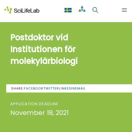
Skip
to
content
Postdoktor vid
Institutionen för
molekylärbiologi
SHARE:
FACEBOOK
TWITTER
LINKEDIN
EMAIL
APPLICATION DEADLINE
November 18, 2021