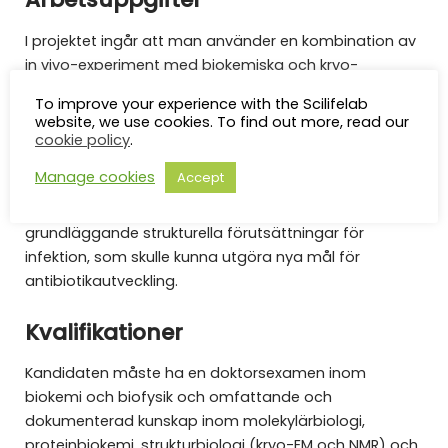
I projektet ingår att man använder en kombination av
in vivo-experiment med biokemiska och kryo-
elektronmikroskopiska studier för att kunna studera
To improve your experience with the Scilifelab
makromolekylära komplex av en patogen organism
website, we use cookies. To find out more, read our
(microsporidia) med en specifik infektionsstrategi.
cookie policy
.
Målsättningen är att tillhandahålla makromolekylära
Manage cookies
Accept
baskunskaper om en avgörande mekanism i
organismens infektionsprocess samt att finna
grundläggande strukturella förutsättningar för
infektion, som skulle kunna utgöra nya mål för
antibiotikautveckling.
Kvalifikationer
Kandidaten måste ha en doktorsexamen inom
biokemi och biofysik och omfattande och
dokumenterad kunskap inom molekylärbiologi,
proteinbiokemi, strukturbiologi (kryo-EM och NMR) och