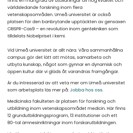
finns en mångfald av utbildningar av hög kvalitet och
världsledande forskning inom flera
vetenskapsområden. Umeå universitet är också
platsen för den banbrytande upptäckten av gensaxen
CRISPR-Cas9 – en revolution inom gentekniken som
tilldelats Nobelpriset i kemi.
Vid Umeå universitet är allt nära. Våra sammanhållna
campus gör det lätt att mötas, samarbeta och
utbyta kunskap, något som gynnar en dynamisk och
öppen kultur där vi gläds åt varandras framgångar.
Är du intresserad av att veta mer om Umeå universitet
som arbetsplats läs mer på:
Jobba hos oss.
Medicinska fakulteten är platsen för forskning och
utbildning inom vetenskapsområdet medicin. Här finns
12 grundutbildningsprogram, 13 institutioner och ett
80-tal ämnesinriktningar inom forskarutbildningen.