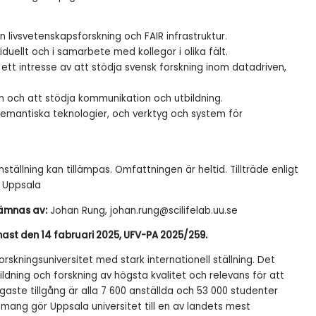
n livsvetenskapsforskning och FAIR infrastruktur.
uellt och i samarbete med kollegor i olika fält.
h ett intresse av att stödja svensk forskning inom datadriven,
n och att stödja kommunikation och utbildning.
semantiska teknologier, och verktyg och system för
anställning kan tillämpas. Omfattningen är heltid. Tillträde enligt
: Uppsala
lämnas av:
Johan Rung, johan.rung@scilifelab.uu.se
st den 14 fabruari 2025, UFV-PA 2025/259.
orskningsuniversitet med stark internationell ställning. Det
ildning och forskning av högsta kvalitet och relevans för att
tigaste tillgång är alla 7 600 anställda och 53 000 studenter
ng gör Uppsala universitet till en av landets mest