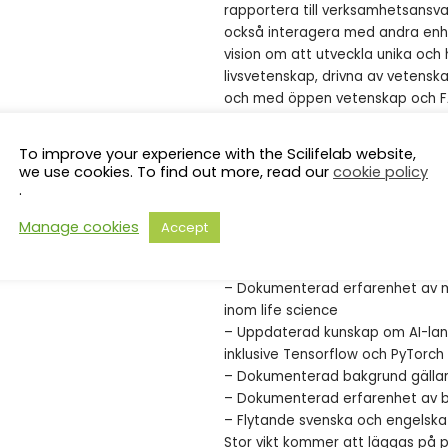
rapportera till verksamhetsansv
också interagera med andra enhet
vision om att utveckla unika och
livsvetenskap, drivna av vetens
och med öppen vetenskap och FA
Kvalifikationskrav
To improve your experience with the Scilifelab website,
Ansökande ska ha relevant utbildn
we use cookies. To find out more, read our
cookie policy
expertis för rollen. Utöver detta k
.
– Dokumenterad erfarenhet av k
– Dokumenterad erfarenhet av tek
Manage cookies
Accept
– Dokumenterad erfarenhet av con
teknologier för stora data, t.ex
– Dokumenterad erfarenhet av m
inom life science
– Uppdaterad kunskap om AI-lan
inklusive Tensorflow och PyTorch
– Dokumenterad bakgrund gällan
– Dokumenterad erfarenhet av bi
– Flytande svenska och engelska
Stor vikt kommer att läggas på p