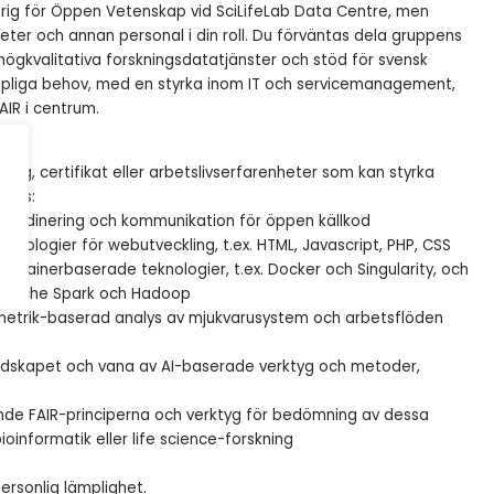
arig för Öppen Vetenskap vid SciLifeLab Data Centre, men
er och annan personal i din roll. Du förväntas dela gruppens
 högkvalitativa forskningsdatatjänster och stöd för svensk
kapliga behov, med en styrka inom IT och servicemanagement,
IR i centrum.
ing, certifikat eller arbetslivserfarenheter som kan styrka
rävs:
oordinering och kommunikation för öppen källkod
nologier för webutveckling, t.ex. HTML, Javascript, PHP, CSS
tainerbaserade teknologier, t.ex. Docker och Singularity, och
. Apache Spark och Hadoop
etrik-baserad analys av mjukvarusystem och arbetsflöden
dskapet och vana av AI-baserade verktyg och metoder,
de FAIR-principerna och verktyg för bedömning av dessa
oinformatik eller life science-forskning
ersonlig lämplighet.