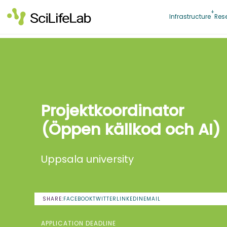
Skip
to
Infrastructure
Res
content
Projektkoordinator
(Öppen källkod och AI)
Uppsala university
SHARE:
FACEBOOK
TWITTER
LINKEDIN
EMAIL
APPLICATION DEADLINE