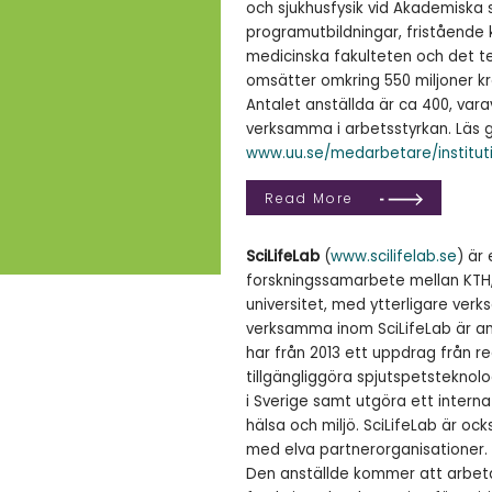
och sjukhusfysik vid Akademiska 
programutbildningar, fristående
medicinska fakulteten och det t
omsätter omkring 550 miljoner kr
Antalet anställda är ca 400, vara
verksamma i arbetsstyrkan. Läs 
www.uu.se/medarbetare/institut
Read More
SciLifeLab
(
www.scilifelab.se
) är
forskningssamarbete mellan KTH, 
universitet, med ytterligare ver
verksamma inom SciLifeLab är an
har från 2013 ett uppdrag från re
tillgängliggöra spjutspetsteknolo
i Sverige samt utgöra ett inter
hälsa och miljö. SciLifeLab är oc
med elva partnerorganisationer.
Den anställde kommer att arbeta 