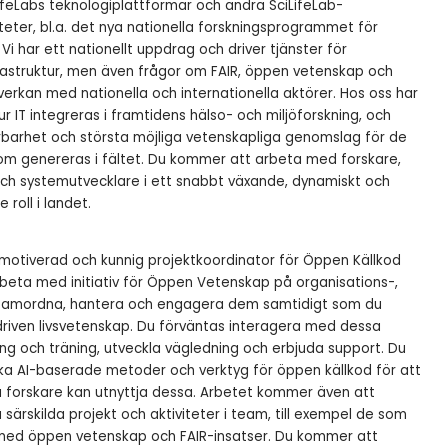
ifeLabs teknologiplattformar och andra SciLifeLab-
eter, bl.a. det nya nationella forskningsprogrammet för
Vi har ett nationellt uppdrag och driver tjänster för
frastruktur, men även frågor om FAIR, öppen vetenskap och
verkan med nationella och internationella aktörer. Hos oss har
ur IT integreras i framtidens hälso- och miljöforskning, och
barhet och största möjliga vetenskapliga genomslag för de
m genereras i fältet. Du kommer att arbeta med forskare,
och systemutvecklare i ett snabbt växande, dynamiskt och
roll i landet.
 motiverad och kunnig projektkoordinator för Öppen Källkod
arbeta med initiativ för Öppen Vetenskap på organisations-,
vå, samordna, hantera och engagera dem samtidigt som du
driven livsvetenskap. Du förväntas interagera med dessa
ning och träning, utveckla vägledning och erbjuda support. Du
a AI-baserade metoder och verktyg för öppen källkod för att
a forskare kan utnyttja dessa. Arbetet kommer även att
 särskilda projekt och aktiviteter i team, till exempel de som
 med öppen vetenskap och FAIR-insatser. Du kommer att