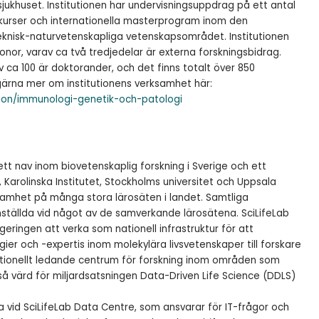
sjukhuset. Institutionen har undervisningsuppdrag på ett antal
 kurser och internationella masterprogram inom den
eknisk-naturvetenskapliga vetenskapsområdet. Institutionen
onor, varav ca två tredjedelar är externa forskningsbidrag.
v ca 100 är doktorander, och det finns totalt över 850
gärna mer om institutionens verksamhet här:
ion/immunologi-genetik-och-patologi
 ett nav inom biovetenskaplig forskning i Sverige och ett
Karolinska Institutet, Stockholms universitet och Uppsala
ksamhet på många stora lärosäten i landet. Samtliga
ställda vid något av de samverkande lärosätena. SciLifeLab
geringen att verka som nationell infrastruktur för att
gier och -expertis inom molekylära livsvetenskaper till forskare
nationellt ledande centrum för forskning inom områden som
kså värd för miljardsatsningen Data-Driven Life Science (DDLS)
vid SciLifeLab Data Centre, som ansvarar för IT-frågor och