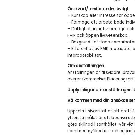
Önskvärt/meriterande i övrigt
– Kunskap eller intresse för öppe
– Förmåga att arbeta både individ
– Driftighet, initiativförmåga oc
FAIR och öppen livsvetenskap.
– Bakgrund i att leda samarbete
– Erfarenhet av FAIR metadata, 
interoperabilitet.
Om anställningen
Anställningen är tillsvidare, prov
överenskommelse. Placeringsort
Upplysningar om anställningen 
Välkommen med din ansökan sena
Uppsala universitet är ett brett f
yttersta målet är att bedriva utb
göra skillnad i samhället. Vår vik
som med nyfikenhet och engagema