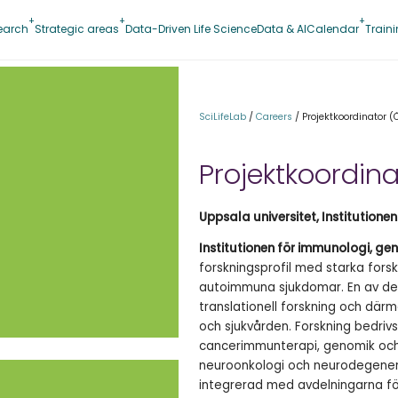
earch
Strategic areas
Data-Driven Life Science
Data & AI
Calendar
Train
SciLifeLab
/
Careers
/
Projektkoordinator (
Projektkoordina
Uppsala universitet, Institutione
Institutionen för immunologi, gen
forskningsprofil med starka forsk
autoimmuna sjukdomar. En av de b
translationell forskning och dä
och sjukvården. Forskning bedriv
cancerimmunterapi, genomik och 
neuroonkologi och neurodegenera
integrerad med avdelningarna för o