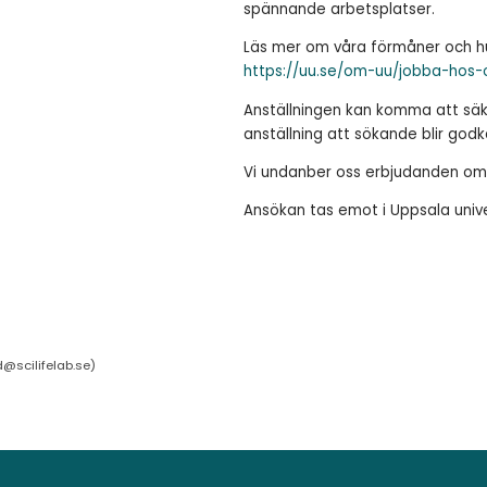
spännande arbetsplatser.
Läs mer om våra förmåner och hu
https://uu.se/om-uu/jobba-hos-
Anställningen kan komma att säke
anställning att sökande blir godk
Vi undanber oss erbjudanden om 
Ansökan tas emot i Uppsala unive
d@scilifelab.se
)