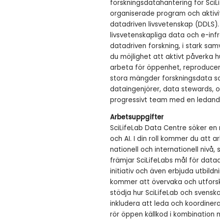
forskningsdatahantering för SciL
organiserade program och aktivit
datadriven livsvetenskap (DDLS). 
livsvetenskapliga data och e-in
datadriven forskning, i stark sam
du möjlighet att aktivt påverka h
arbeta för öppenhet, reproducer
stora mängder forskningsdata so
dataingenjörer, data stewards, 
progressivt team med en ledande 
Arbetsuppgifter
SciLifeLab Data Centre söker en
och AI. I din roll kommer du att 
nationell och internationell ni
främjar SciLifeLabs mål för data
initiativ och även erbjuda utbild
kommer att övervaka och utforsk
stödja hur SciLifeLab och svensk
inkludera att leda och koordinera
rör öppen källkod i kombination