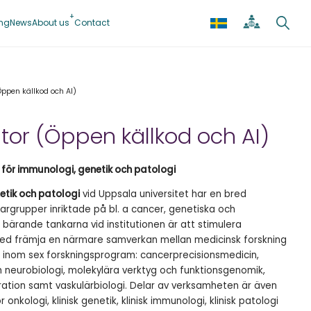
ing
News
About us
Contact
Öppen källkod och AI)
tor (Öppen källkod och AI)
n för immunologi, genetik och patologi
etik och patologi
vid Uppsala universitet har en bred
argrupper inriktade på bl. a cancer, genetiska och
ärande tankarna vid institutionen är att stimulera
rmed främja en närmare samverkan mellan medicinsk forskning
s inom sex forskningsprogram: cancerprecisionsmedicin,
neurobiologi, molekylära verktyg och funktionsgenomik,
tion samt vaskulärbiologi. Delar av verksamheten är även
nkologi, klinisk genetik, klinisk immunologi, klinisk patologi