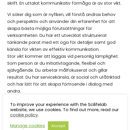
skrift. En uttalat kommunikativ förmåga är av stor vikt.
Vi söker dig som är nyfiken, vill förstå andras behov
och perspektiv och använder din erfarenhet för att
skapa bästa möjliga förutsättningar för
verksamheten. Du har ett utvecklat strukturerat
tänkande parat med ett öga för detaljer samt god
känsla för vikten av effektiv kommunikation.
Stor vikt kommer att läggas vid personlig lämplighet.
Som person är du initiativtagande, flexibel och
självgående. Du arbetar målfokuserat och gillar
resultat. Du har servicekänsla, är social och utåtriktad
och har lätt för att skapa förtroende i dialog med
andra.
Önskvärt/meriterande i övrigt:
En bred erfarenhet
To improve your experience with the Scilifelab
från forskningsorganisationer av olika storlekar,
website, we use cookies. To find out more, read our
cookie policy
.
strukturer och kulturer är meriterande. Erfarenhet av
forskning över gränserna mellan befintliga nationella
Manage cookies
Accept