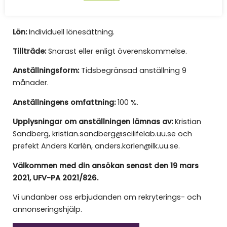
infrastrukturer är även en merit. Yrkesmässig
erfarenhet av kommunikationsrollen är en fördel.
Lön:
Individuell lönesättning.
Tillträde:
Snarast eller enligt överenskommelse.
Anställningsform:
Tidsbegränsad anställning 9
månader.
Anställningens omfattning:
100 %.
Upplysningar om anställningen lämnas av:
Kristian
Sandberg, kristian.sandberg@scilifelab.uu.se och
prefekt Anders Karlén, anders.karlen@ilk.uu.se.
Välkommen med din ansökan senast den 19 mars
2021, UFV-PA 2021/826.
Vi undanber oss erbjudanden om rekryterings- och
annonseringshjälp.