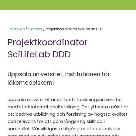
SciLifeLab
/
Careers
/
Projektkoordinator SciLifeLab DDD
Projektkoordinator
SciLifeLab DDD
Uppsala universitet, Institutionen för
läkemedelskemi
Uppsala universitet är ett brett forskningsuniversitet
med stark internationell ställning. Det yttersta målet är
att bedriva utbildning och forskning av högsta kvalitet
och relevans för att göra långsiktig skillnad i
samhället. Vår viktigaste tillgång är alla de individer
som med sin nyfikenhet och sitt engagemang gör