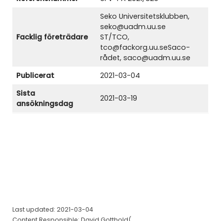
Seko Universitetsklubben,
seko@uadm.uu.se
Facklig företrädare
ST/TCO,
tco@fackorg.uu.seSaco-
rådet, saco@uadm.uu.se
Publicerat
2021-03-04
Sista
2021-03-19
ansökningsdag
Last updated: 2021-03-04
Content Responsible: David Gotthold(