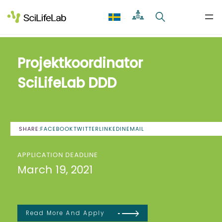
Skip
to
content
Projektkoordinator
SciLifeLab DDD
SHARE:
FACEBOOK
TWITTER
LINKEDIN
EMAIL
APPLICATION DEADLINE
March 19, 2021
Read More And Apply