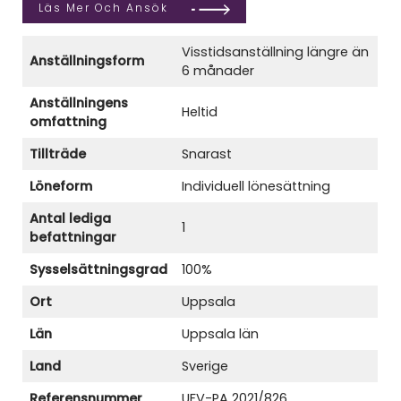
Läs Mer Och Ansök
Visstidsanställning längre än
Anställningsform
6 månader
Anställningens
Heltid
omfattning
Tillträde
Snarast
Löneform
Individuell lönesättning
Antal lediga
1
befattningar
Sysselsättningsgrad
100%
Ort
Uppsala
Län
Uppsala län
Land
Sverige
Referensnummer
UFV-PA 2021/826