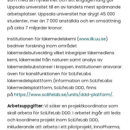
Uppsala universitet till en av landets mest spännande
arbetsplatser. Uppsala universitet har drygt 45 000
studenter, mer än 7 000 anställda och en omsättning
på cirka 7 miljarder kronor.
Institutionen för läkemedelskemi (
www.ilk.uu.se
)
bedriver forskning inom området
läkemedelsutveckling vilket inbegriper läkemedlens
kemi, läkemedel från naturen samt analys av
läkemedelsubstanser i kroppen. Institutionen ansvarar
även för kanslifunktionen för SciLifeLabs
läkemedelsplattform (information om SciLifeLabs
läkemedelsplattform, SciLifeLab DDD, finns
på
https://www.scilifelab.se/units/ddd-platform/
.
Arbetsuppgifter:
Vi söker en projektkoordinator som
skall arbeta för SciLifeLab DDD. I arbetet ingår att leda
och koordinera projekt inom SciLifeLab DDD,
inkluderande att arbeta i ett pilotprojekt, InnoPharma,