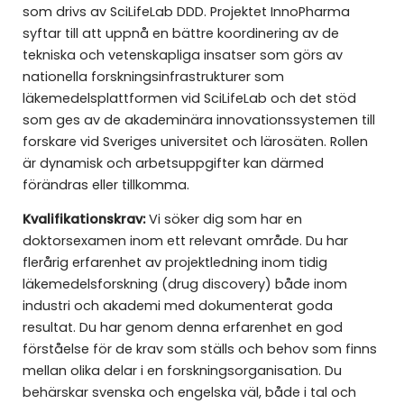
som drivs av SciLifeLab DDD. Projektet InnoPharma
syftar till att uppnå en bättre koordinering av de
tekniska och vetenskapliga insatser som görs av
nationella forskningsinfrastrukturer som
läkemedelsplattformen vid SciLifeLab och det stöd
som ges av de akademinära innovationssystemen till
forskare vid Sveriges universitet och lärosäten. Rollen
är dynamisk och arbetsuppgifter kan därmed
förändras eller tillkomma.
Kvalifikationskrav:
Vi söker dig som har en
doktorsexamen inom ett relevant område. Du har
flerårig erfarenhet av projektledning inom tidig
läkemedelsforskning (drug discovery) både inom
industri och akademi med dokumenterat goda
resultat. Du har genom denna erfarenhet en god
förståelse för de krav som ställs och behov som finns
mellan olika delar i en forskningsorganisation. Du
behärskar svenska och engelska väl, både i tal och