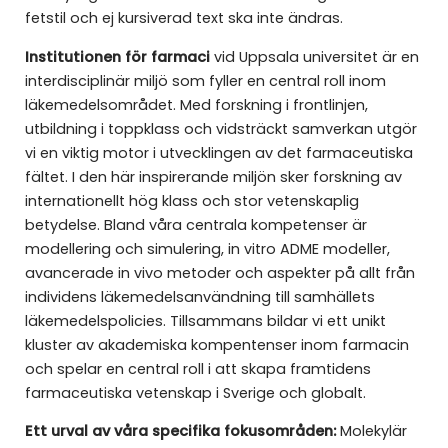
fetstil och ej kursiverad text ska inte ändras.
Institutionen för farmaci
vid Uppsala universitet är en
interdisciplinär miljö som fyller en central roll inom
läkemedelsområdet. Med forskning i frontlinjen,
utbildning i toppklass och vidsträckt samverkan utgör
vi en viktig motor i utvecklingen av det farmaceutiska
fältet. I den här inspirerande miljön sker forskning av
internationellt hög klass och stor vetenskaplig
betydelse. Bland våra centrala kompetenser är
modellering och simulering, in vitro ADME modeller,
avancerade in vivo metoder och aspekter på allt från
individens läkemedelsanvändning till samhällets
läkemedelspolicies. Tillsammans bildar vi ett unikt
kluster av akademiska kompentenser inom farmacin
och spelar en central roll i att skapa framtidens
farmaceutiska vetenskap i Sverige och globalt.
Ett urval av våra specifika fokusområden:
Molekylär