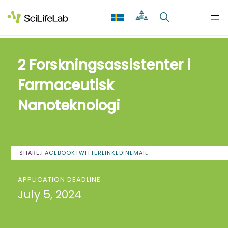
Skip
to
content
2 Forskningsassistenter i
Farmaceutisk
Nanoteknologi
SHARE:
FACEBOOK
TWITTER
LINKEDIN
EMAIL
APPLICATION DEADLINE
July 5, 2024