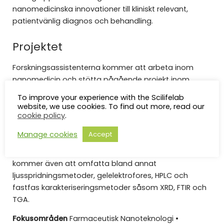
nanomedicinska innovationer till kliniskt relevant,
patientvänlig diagnos och behandling.
Projektet
Forskningsassistenterna kommer att arbeta inom
nanomedicin och stötta pågående projekt inom
gruppen. Forskningsassistenterna kommer att arbeta
To improve your experience with the Scilifelab
laborativt och följa utvecklade protokoll för att
website, we use cookies. To find out more, read our
syntetisera och karakterisera nanopartiklar och lipid-
cookie policy
.
baserade läkemedelsformuleringar. Formuleringar
Manage cookies
Accept
kommer att till stor del tillverkas och karakteriseras
med mikrofluidik-baserade metoder. Karakterisering
kommer även att omfatta bland annat
ljusspridningsmetoder, gelelektrofores, HPLC och
fastfas karakteriseringsmetoder såsom XRD, FTIR och
TGA.
Fokusområden
Farmaceutisk Nanoteknologi •