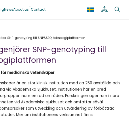
ing
News
About us
Contact
jörer SNP-genotyping till SNP&SEQ-teknologiplattformen
genjörer SNP-genotyping till
ogiplattformen
n för medicinska vetenskaper
nskaper är en stor klinisk institution med ca 250 anställda och
a via Akademiska Sjukhuset. Institutionen har en bred
skargrupper inom en rad områden. Forskningen äger rum i nära
ksamheten vid Akademiska sjukhuset och omfattar såväl
kdomsorsaker som utveckling och utvärdering av förbättrad
etoder. Mer om institutionens verksamhet finns