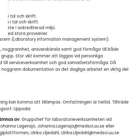
a i tal och skrift.
ka i tal och skrift.
rbete i ackrediterad miljö.
te med stora provserier.
system (Laboratory information management system).
a, noggrannhet, ansvarskänsla samt god förmåga till både
 grupp. Stor vikt kommer att läggas vid personliga
yd till serviceverksamhet och god samarbetsförmåga. Då
 noggrann dokumentation av det dagliga arbetet en viktig del
llning kan komma att tillämpas. Omfattningen är heltid. Tillträde
ngsort: Uppsala
lämnas av
: Gruppchef för laboratorieverksamheten vid
ohanna Lagensjö, Johanna.Lagensjo@medsci.uu.se eller
lattformen, Ulrika Liljedahl, Ulrika.Liljedahl@medsci.uu.se