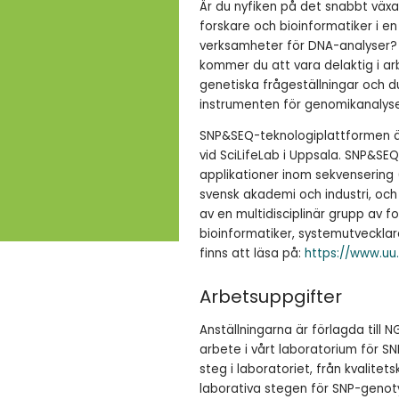
Är du nyfiken på det snabbt väx
forskare och bioinformatiker i en
verksamheter för DNA-analyser?
kommer du att vara delaktig i ar
genetiska frågeställningar och
instrumenten för genomikanalyse
SNP&SEQ-teknologiplattformen är
vid SciLifeLab i Uppsala. SNP&S
applikationer inom sekvensering
svensk akademi och industri, och
av en multidisciplinär grupp av f
bioinformatiker, systemutveckl
finns att läsa på:
https://www.uu
Arbetsuppgifter
Anställningarna är förlagda til
arbete i vårt laboratorium för S
steg i laboratoriet, från kvalit
laborativa stegen för SNP-genot