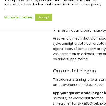
genotypningsresultat.
we use cookies. To find out more, read our
cookie policy
Mycket god datorvana.
.
Mycket goda kunskaper i svensk
Manage cookies
Mycket goda kunskaper i engels
Accept
Dokumenterad erfarenhet av a
Erfarenhet av laborativt arbe
Erfarenhet av arbete i LIMS-
Vi söker dig med initiativförmåg
självständigt arbete och arbete i
egenskaper, såsom positiv attit
verksamheten är ackrediterad är
av arbetsuppgifterna.
Om anställningen
Tillsvidareanställning, provanstä
enligt överenskommelse. Placeri
Upplysningar om anställningen 
SNP&SEQ-teknologiplattformen J
Enhetschef för SNP&SEQ-teknologip