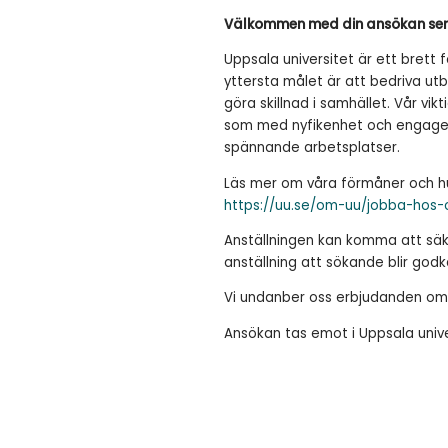
Välkommen med din ansökan sena
Uppsala universitet är ett brett f
yttersta målet är att bedriva utb
göra skillnad i samhället. Vår vik
som med nyfikenhet och engagema
spännande arbetsplatser.
Läs mer om våra förmåner och hu
https://uu.se/om-uu/jobba-hos-
Anställningen kan komma att säke
anställning att sökande blir godk
Vi undanber oss erbjudanden om 
Ansökan tas emot i Uppsala unive