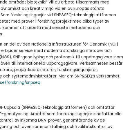
ande området bioteknik? Vill du arbeta tillsammans med
 dynamiskt och kreativ miljö vid en av Europas största
 Som forskningsingenjör vid SNP&SEQ-teknologiplattformen
betet med prover i forskningsprojekt med olika typer av
 du kommer att arbeta med senaste metoderna och
r.
 en del av den Nationella Infrastrukturen för Genomik (NGI)
EQ erbjuder service med moderna storskaliga metoder och
 (NGS), SNP-genotyping och proteomik till uppdragsgivare inom
 även till internationella uppdragsgivare. Verksamheten består
orskare, projektkoordinatorer, forskningsingenjörer,
are och systemadministratörer. Mer om SNP&SEQ:s verksamhet
.se/forskning/snpseq
l NGI-Uppsala (SNP&SEQ-teknologiplattformen) och omfattar
NP-genotypning. Arbetet som forskningsingenjör innefattar alla
etskontroll av inkomna DNA-prover, genomförande av de
ypning och även sammanställning och kvalitetskontroll av