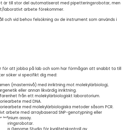
et är till stor del automatiserat med pipetteringsrobotar, men
kt/laborativt arbete förekommer.
håll och vid behov felsökning av de instrument som används i
r för att jobba på lab och som har förmågan att snabbt ta till
er söker vi specifikt dig med:
xamen (masternivå) med inriktning mot molekylärbiologi,
rgenetik eller annan likvärdig inriktning.
farenhet från ett molekylärbiologiskt laboratorium.
atoriearbete med DNA.
atoriearbete med molekylärbiologiska metoder såsom PCR.
ativt arbete med arraybaserad SNP-genotypning eller
s Infinium assay.
etteringsrobotar.
minas Genome Studio för kvalitetskontroll av