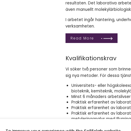
resultaten. Det laborativa arbet
även manuellt molekylärbiologis
I arbetet ingår hantering, under
verksamheten.
Read More
Kvalifikationskrav
Vi söker två personer som brinne
sig nya metoder. För dessa tjänst
Universitets- eller högskolee
bioteknik, kemiteknik, molekylä
Minst 6 månaders arbetslivser
Praktisk erfarenhet av labor
Praktisk erfarenhet av labor
Praktisk erfarenhet av labor
metyleringanalys med Illumina
Erfarenhet av arbete med pip
Erfarenhet av arbete med Illu
To improve your experience with the Scilifelab website,