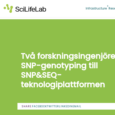
Skip
to
Infrastructure
Res
content
Två forskningsingenjöre
SNP-genotyping till
SNP&SEQ-
teknologiplattformen
SHARE:
FACEBOOK
TWITTER
LINKEDIN
EMAIL