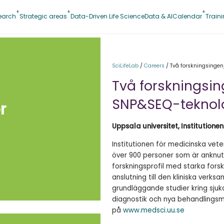
earch
Strategic areas
Data-Driven Life Science
Data & AI
Calendar
Train
SciLifeLab
/
Careers
/
Två forskningsingen
Två forskningsin
SNP&SEQ-teknol
r
Uppsala universitet, Institutione
Institutionen för medicinska vete
över 900 personer som är anknutn
forskningsprofil med starka for
anslutning till den kliniska ver
grundläggande studier kring sju
diagnostik och nya behandlingsm
på
www.medsci.uu.se