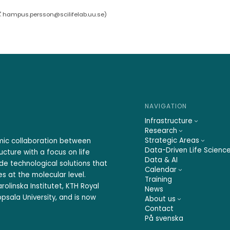
hampus.persson@scilifelab.uu.se
)
NAVIGATION
Infrastructure
Research
Strategic Areas
emic collaboration between
Data-Driven Life Scienc
ucture with a focus on life
Data & AI
ide technological solutions that
Calendar
s at the molecular level.
Training
rolinska Institutet, KTH Royal
News
psala University, and is now
About us
Contact
På svenska