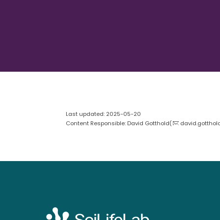
Last updated: 2025-05-20
Content Responsible: David Gotthold(
david.gotthol