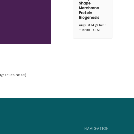
Shape
Membrane
Protein
Biogenesis
August 14 @ 14:00
–
15:00
CEST
d@scilifelab.se
)
NAVIGATION