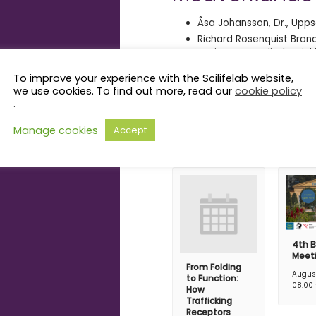
Åsa Johansson, Dr., Uppsa
Richard Rosenquist Brand
Institutet, Karolinska sju
Tuuli Lappalainen, Profes
To improve your experience with the Scilifelab website,
we use cookies. To find out more, read our
cookie policy
.
Related Even
Manage cookies
Accept
4th B
Meet
From Folding
Augus
to Function:
08:00
How
Trafficking
Receptors