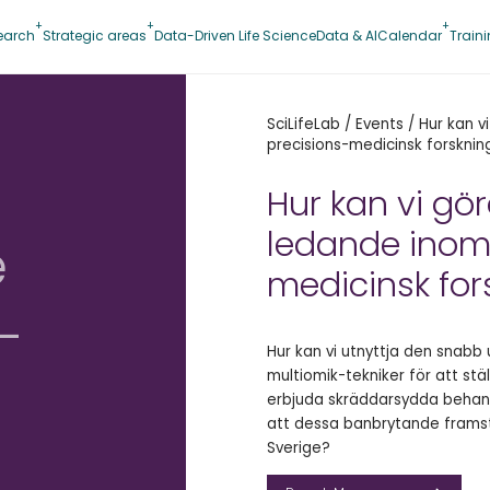
earch
Strategic areas
Data-Driven Life Science
Data & AI
Calendar
Train
SciLifeLab
/
Events
/
Hur kan v
precisions-medicinsk forsknin
Hur kan vi gö
ledande inom
e
medicinsk for
-
Hur kan vi utnyttja den snabb
multiomik-tekniker för att st
erbjuda skräddarsydda behandl
att dessa banbrytande framsteg 
Sverige?