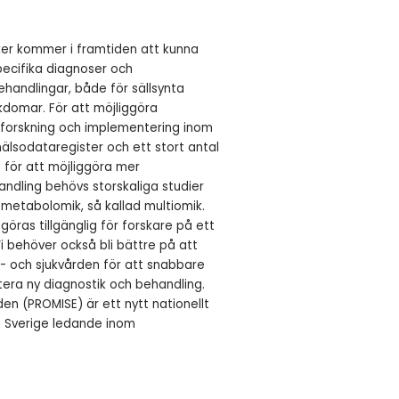
er kommer i framtiden att kunna
pecifika diagnoser och
andlingar, både för sällsynta
kdomar. För att möjliggöra
 forskning och implementering inom
hälsodataregister och ett stort antal
 för att möjliggöra mer
ndling behövs storskaliga studier
metabolomik, så kallad multiomik.
ras tillgänglig för forskare på ett
i behöver också bli bättre på att
- och sjukvården för att snabbare
era ny diagnostik och behandling.
den (PROMISE) är ett nytt nationellt
öra Sverige ledande inom