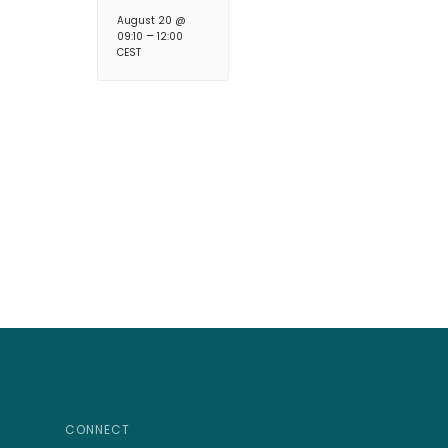
August 20 @
–
09:10
12:00
CEST
CONNECT