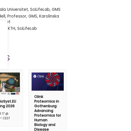
la Universitet, SciLifeLab, GMS
ell, Professor, GMS, Karolinska
khuset
sor, KTH, SciLifeLab
ts
Olink
ioSyst.EU
Proteomics in
ing 2026
Gothenburg:
Advancing
t 17 @
Proteomics for
–
CEST
Human
Biology and
Disease