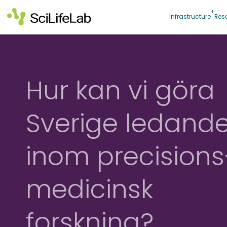
Skip
to
Infrastructure
Res
content
Hur kan vi göra
Sverige ledand
inom precisions
medicinsk
forskning?