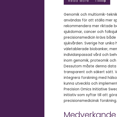
Read More
Genomik och multiomik-teknik
användas för att ställa mer s
rekommendera mer riktade beh
sjukdomar, cancer och folksju
precisionsmedicin krävs både
sjukvården. Sverige har unika 
väletablerade biobanker, men
individanpassad vård och beha
inom genomik, proteomik och 
Dessutom måste denna data gö
transparent och säkert sätt. V
integrera forskning med hälso
kunna utveckla och implement
Precision Omics Initiative Swe
initiativ som syftar till att g
precisionsmedicinsk forskning.
Medverkande