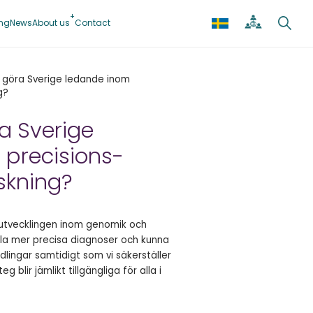
ing
News
About us
Contact
i göra Sverige ledande inom
g?
ra Sverige
 precisions-
skning?
 utvecklingen inom genomik och
älla mer precisa diagnoser och kunna
ingar samtidigt som vi säkerställer
blir jämlikt tillgängliga för alla i