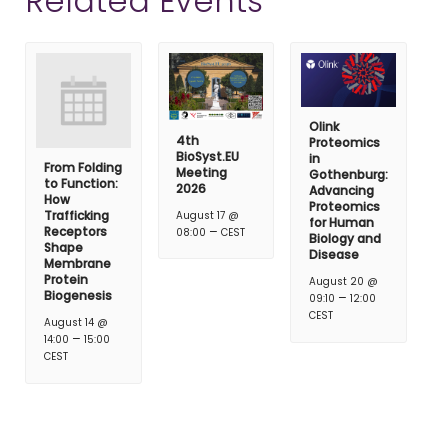
Related Events
Olink
4th
Proteomics
BioSyst.EU
in
From Folding
Meeting
Gothenburg:
to Function:
2026
Advancing
How
Proteomics
Trafficking
August 17 @
for Human
–
Receptors
08:00
CEST
Biology and
Shape
Disease
Membrane
Protein
August 20 @
Biogenesis
–
09:10
12:00
CEST
August 14 @
–
14:00
15:00
CEST