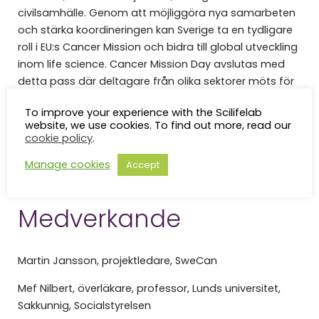
civilsamhälle. Genom att möjliggöra nya samarbeten
och stärka koordineringen kan Sverige ta en tydligare
roll i EU:s Cancer Mission och bidra till global utveckling
inom life science. Cancer Mission Day avslutas med
detta pass där deltagare från olika sektorer möts för
att knyta kontakter, utbyta idéer och inspireras till
To improve your experience with the Scilifelab
konkreta initiativ som kan stärka svensk cancervård,
website, we use cookies. To find out more, read our
forskning och innovation.
cookie policy
.
Read More
Manage cookies
Accept
Medverkande
Martin Jansson, projektledare, SweCan
Mef Nilbert, överläkare, professor, Lunds universitet,
Sakkunnig, Socialstyrelsen