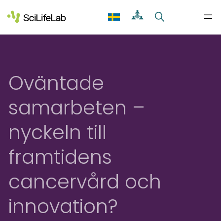
Skip
to
content
Oväntade
samarbeten –
nyckeln till
framtidens
cancervård och
innovation?