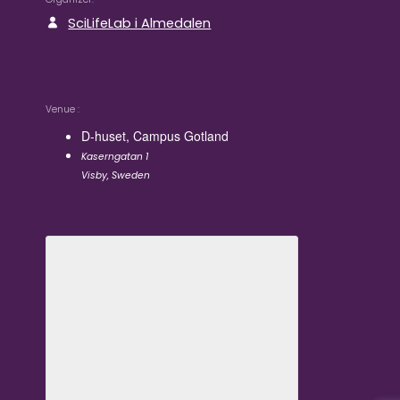
SciLifeLab i Almedalen
Venue
D-huset, Campus Gotland
Kaserngatan 1
Visby
,
Sweden