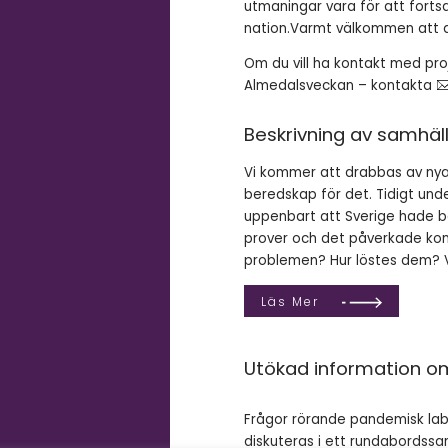
utmaningar vara för att forts
nation.Varmt välkommen att d
Om du vill ha kontakt med pro
Almedalsveckan – kontakta
Beskrivning av samhäl
Vi kommer att drabbas av ny
beredskap för det. Tidigt un
uppenbart att Sverige hade b
prover och det påverkade kon
problemen? Hur löstes dem? V
Läs Mer
Utökad information 
Frågor rörande pandemisk la
diskuteras i ett rundabordss