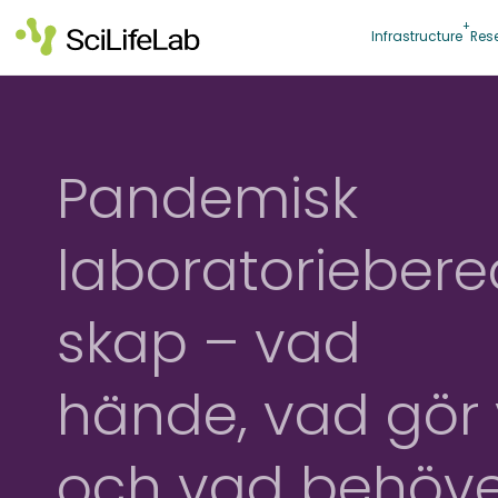
Skip
to
Infrastructure
Res
content
Pandemisk
laboratoriebere
skap – vad
hände, vad gör 
och vad behöve