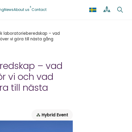
ing
News
About us
Contact
k laboratorieberedskap – vad
ver vi göra till nästa gång
eredskap – vad
r vi och vad
a till nästa
Hybrid Event