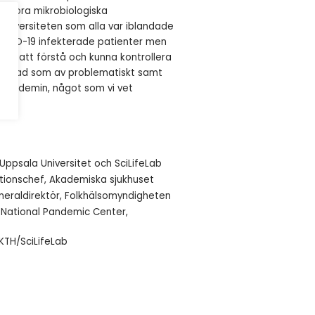
 stora mikrobiologiska
 universiteten som alla var iblandade
COVID-19 infekterade patienter men
ör att förstå och kunna kontrollera
sa vad som av problematiskt samt
 pandemin, något som vi vet
?
, Uppsala Universitet och SciLifeLab
ktionschef, Akademiska sjukhuset
neraldirektör, Folkhälsomyndigheten
, National Pandemic Center,
 KTH/SciLifeLab