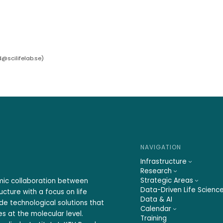
d@scilifelab.se
)
NAVIGATION
Infrastructure
Research
Strategic Areas
emic collaboration between
Data-Driven Life Scienc
ucture with a focus on life
Data & AI
ide technological solutions that
Calendar
s at the molecular level.
Training