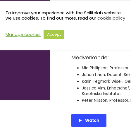
från Folkhälsomyndigheten, de
laboratorierna, SciLifeLab och
To improve your experience with the Scilifelab website,
i hanteringen av prover från 
we use cookies. To find out more, read our
cookie policy
.
även forskning som behövdes f
pandemin. Tanken är att bely
Manage cookies
Accept
vad man bör göra inför nästa
kommer att ske men inte när
Medverkande:
Mia Phillipson, Professor
Johan Lindh, Docent, Se
Karin Tegmark Wisell, Ge
Jessica Alm, Enhetschef
Karolinska Institutet
Peter Nilsson, Professor,
Watch