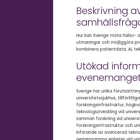
Beskrivning a
samhällsfråg
Hur kan Sverige möta hälso- 
utmaningar och möjliggöra pr
kombinera patientdata, AI, te
Utökad infor
evenemange
Sverige har unika förutsättnin
universitetssjukhus, tillförlitl
forskningsinfrastruktur, högkv
teknologiutveckling vid univer
samman forskning vid universi
forskningsinfrastruktur och un
införande av avancerad teknol
gemensamma enheter vid unive