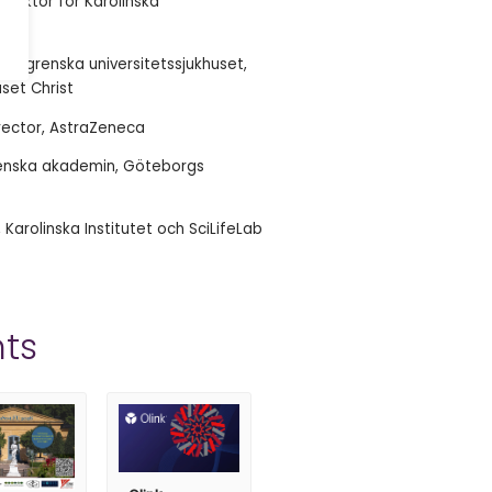
direktör för Karolinska
Sahlgrenska universitetssjukhuset,
set Christ
irector, AstraZeneca
renska akademin, Göteborgs
 Karolinska Institutet och SciLifeLab
ts