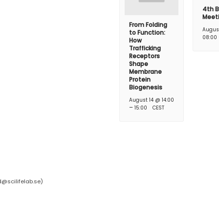
4th B
Meet
From Folding
Augus
to Function:
08:00
How
Trafficking
Receptors
Shape
Membrane
Protein
Biogenesis
August 14 @ 14:00
–
15:00
CEST
d@scilifelab.se
)