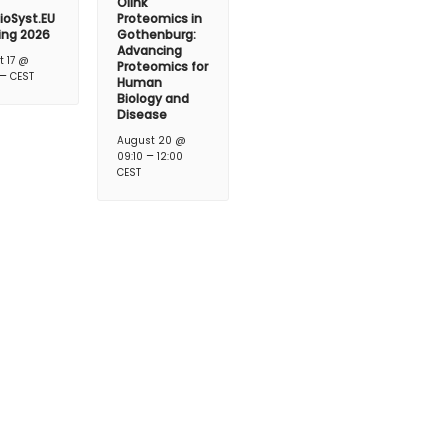
Olink
ioSyst.EU
Proteomics in
ing 2026
Gothenburg:
Advancing
t 17 @
Proteomics for
–
CEST
Human
Biology and
Disease
August 20 @
–
09:10
12:00
CEST