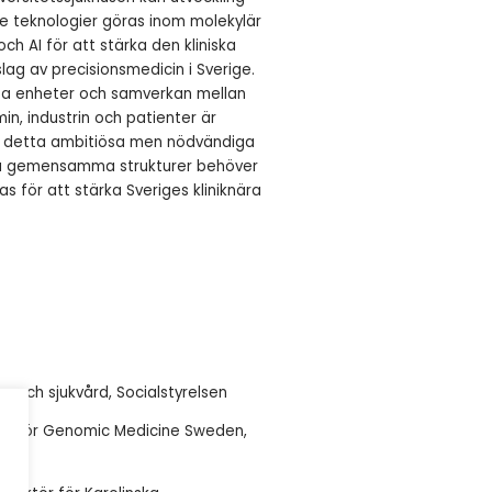
 teknologier göras inom molekylär
ch AI för att stärka den kliniska
ag av precisionsmedicin i Sverige.
ssa enheter och samverkan mellan
n, industrin och patienter är
d detta ambitiösa men nödvändiga
ssa gemensamma strukturer behöver
 för att stärka Sveriges kliniknära
o- och sjukvård, Socialstyrelsen
are för Genomic Medicine Sweden,