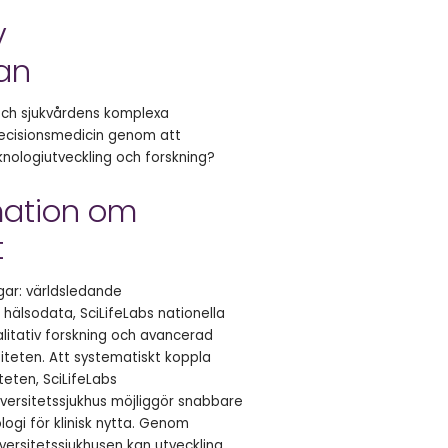
v
an
och sjukvårdens komplexa
ecisionsmedicin genom att
knologiutveckling och forskning?
mation om
t
gar: världsledande
iga hälsodata, SciLifeLabs nationella
alitativ forskning och avancerad
siteten. Att systematiskt koppla
teten, SciLifeLabs
iversitetssjukhus möjliggör snabbare
ogi för klinisk nytta. Genom
rsitetssjukhusen kan utveckling