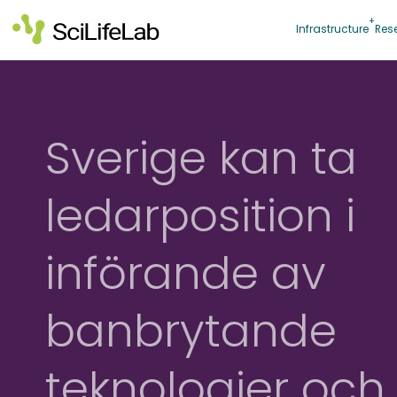
Skip
to
Infrastructure
Res
content
Sverige kan ta
ledarposition i
införande av
banbrytande
teknologier och