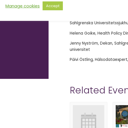
Christophe Pedroletti, sjukhus
Manage cookies
Accept
universitetssjukhuset
Boubou Hallberg, direktör för 
Sahlgrenska Universitetssjukhu
Helena Goike, Health Policy D
Jenny Nyström, Dekan, Sahlg
universitet
Päivi Östling, Hälsodataexpert,
Related Even