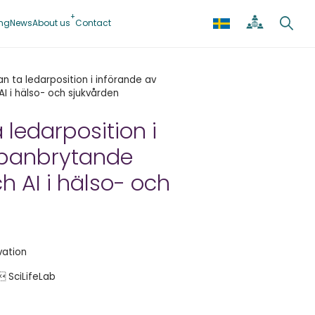
ing
News
About us
Contact
an ta ledarposition i införande av
I i hälso- och sjukvården
 ledarposition i
 banbrytande
h AI i hälso- och
vation
 SciLifeLab