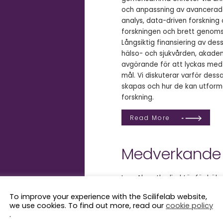
och anpassning av avancerade
analys, data-driven forskning o
forskningen och brett genomsl
Långsiktig finansiering av de
hälso- och sjukvården, akademi
avgörande för att lyckas me
mål. Vi diskuterar varför de
skapas och hur de kan utformas
forskning.
Read More
Medverkande
Lars Almroth, direktör för häls
Anders Edsjö, vice förestånd
To improve your experience with the Scilifelab website,
we use cookies. To find out more, read our
cookie policy
Region Skåne
.