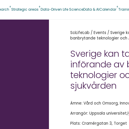
earch
Strategic areas
Data-Driven Life Science
Data & AI
Calendar
Train
SciLifeLab
/
Events
/
Sverige k
banbrytande teknologier och A
Sverige kan ta
införande av
teknologier oc
sjukvården
Ämne: Vård och Omsorg, Inno
Arrangör: Uppsala universitet,
Plats: Cramérgatan 3, Torget